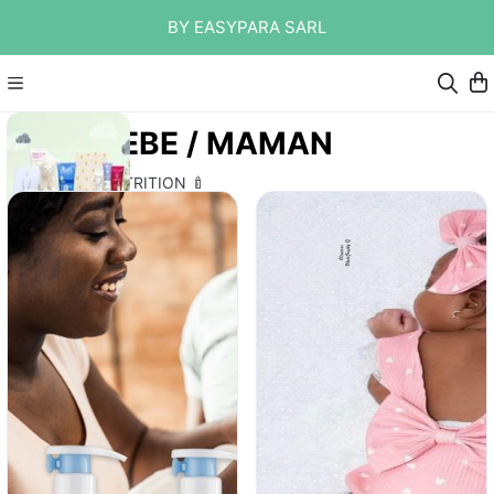
BY EASYPARA SARL
🤱BEBE / MAMAN
HYGIENE ET NUTRITION 🍼